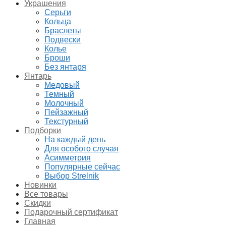
Украшения
Серьги
Кольца
Браслеты
Подвески
Колье
Броши
Без янтаря
Янтарь
Медовый
Темный
Молочный
Пейзажный
Текстурный
Подборки
На каждый день
Для особого случая
Асимметрия
Популярные сейчас
Выбор Strelnik
Новинки
Все товары
Скидки
Подарочный сертификат
Главная