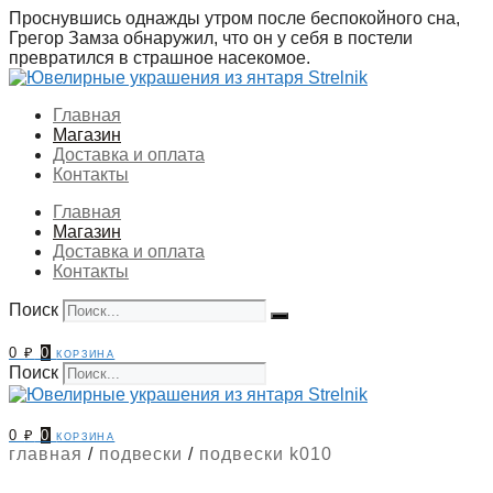
Перейти
Проснувшись однажды утром после беспокойного сна,
к
Грегор Замза обнаружил, что он у себя в постели
содержимому
превратился в страшное насекомое.
Главная
Магазин
Доставка и оплата
Контакты
Главная
Магазин
Доставка и оплата
Контакты
Поиск
0
₽
0
корзина
Поиск
0
₽
0
корзина
главная
/
подвески
/
подвески k010