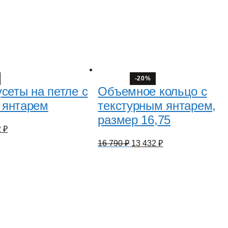
-20%
сеты на петле с
Объемное кольцо с
 янтарем
текстурным янтарем,
размер 16,75
оначальная
Текущая
2
₽
цена:
Первоначальная
Текущая
16 790
₽
13 432
₽
авляла
9
цена
цена:
272 ₽.
составляла
13
.
16
432 ₽.
790 ₽.