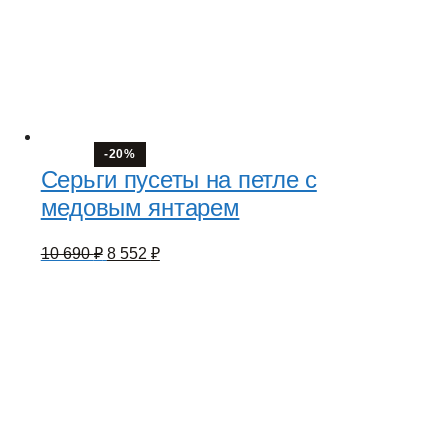
-20%
Серьги пусеты на петле с
медовым янтарем
Первоначальная
Текущая
10 690
₽
8 552
₽
цена
цена:
составляла
8
10
552 ₽.
690 ₽.