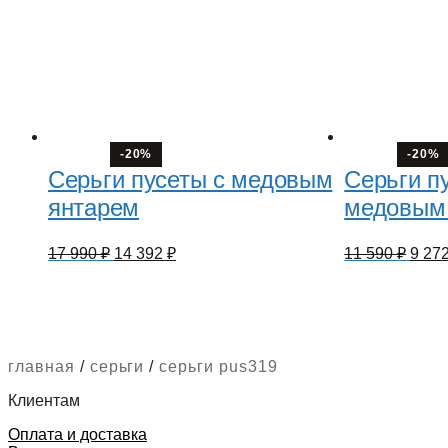
-20%
-20%
Серьги пусеты с медовым
Серьги пу
янтарем
медовым
Первоначальная
Текущая
Перв
17 990
₽
14 392
₽
11 590
₽
9 27
цена
цена:
цена
составляла
14
сост
17
11
392 ₽.
990 ₽.
590 ₽
главная
/
серьги
/
серьги pus319
Клиентам
Оплата и доставка