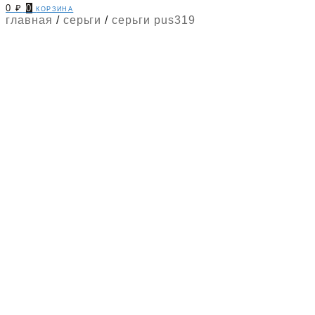
0
₽
0
корзина
главная
/
серьги
/
серьги pus319