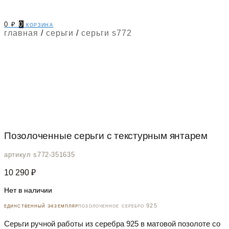
0
₽
0
корзина
главная
/
серьги
/
серьги s772
Позолоченные серьги с текстурным янтарем
артикул s772-351635
10 290
₽
Нет в наличии
единственный экземпляр
позолоченное серебро 925
Серьги ручной работы из серебра 925 в матовой позолоте со