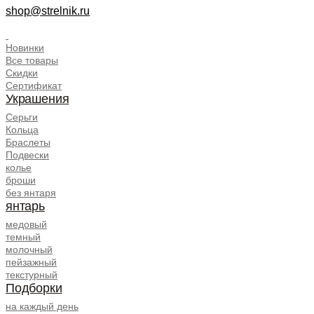
shop@strelnik.ru
.
Новинки
Все товары
Скидки
Сертификат
Украшения
Серьги
Кольца
Браслеты
Подвески
колье
броши
без янтаря
янтарь
медовый
темный
молочный
пейзажный
текстурный
Подборки
на каждый день