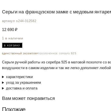
Серьги на французском замке с медовым янтаре
артикул s244-312582
12 690
₽
1 в наличии
Количество
в корзину
товара
Серьги
единственный экземпляр
позолоченное серебро 925
на
Серьги ручной работы из серебра 925 в матовой позолоте со 
французском
замке
воздушности в самом изделии и так же легко дополняет любой
с
медовым
характеристики
янтарем
уход за украшением
доставка и оплата
Вам может понравиться
Похожие