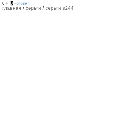
0
₽
0
корзина
главная
/
серьги
/
серьги s244