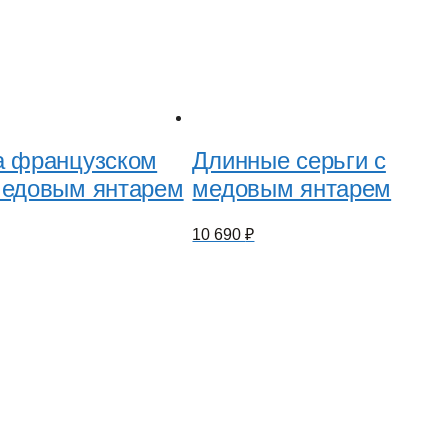
а французском
Длинные серьги с
медовым янтарем
медовым янтарем
10 690
₽