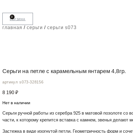
0
корзина
главная
/
серьги
/
серьги s073
Серьги на петле с карамельным янтарем 4,8гр.
артикул s073-328156
8 190
₽
Нет в наличии
Серьги ручной работы из серебра 925 в матовой позолоте со 
части, к которому крепится вставка с камнем, звенья делают 
Застежка в виде изогнутой петли. Геометричность форм и соче