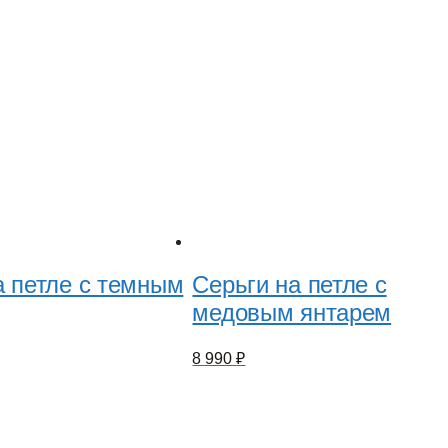
а петле с темным
Серьги на петле с
медовым янтарем
8 990
₽