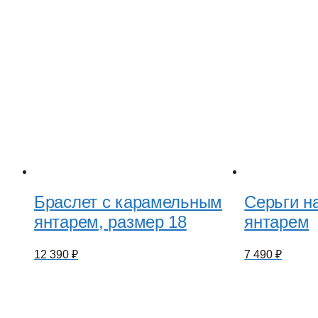
Браслет с карамельным
Серьги н
янтарем, размер 18
янтарем
12 390
₽
7 490
₽