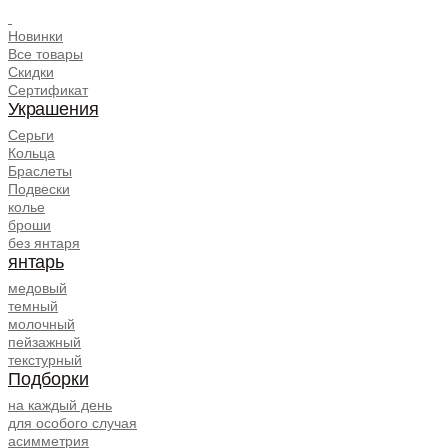
.
Новинки
Все товары
Скидки
Сертификат
Украшения
Серьги
Кольца
Браслеты
Подвески
колье
броши
без янтаря
янтарь
медовый
темный
молочный
пейзажный
текстурный
Подборки
на каждый день
для особого случая
асимметрия