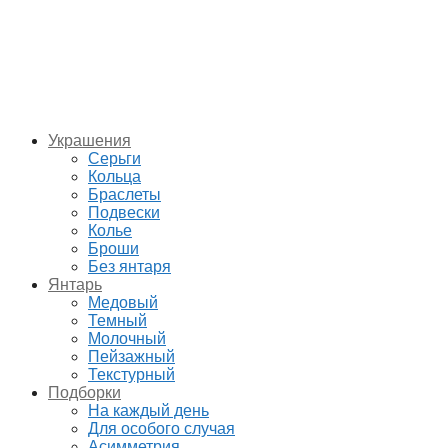
Украшения
Серьги
Кольца
Браслеты
Подвески
Колье
Броши
Без янтаря
Янтарь
Медовый
Темный
Молочный
Пейзажный
Текстурный
Подборки
На каждый день
Для особого случая
Асимметрия