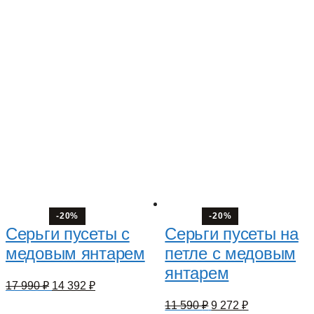
-20%
-20%
Серьги пусеты с
Серьги пусеты на
медовым янтарем
петле с медовым
янтарем
Первоначальная
Текущая
17 990
₽
14 392
₽
цена
цена:
Первоначальная
Текущая
11 590
₽
9 272
₽
составляла
14