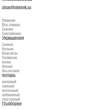
shop@strelnik.ru
.
Новинки
Все товары
Скидки
Сертификат
Украшения
Серьги
Кольца
Браслеты
Подвески
колье
броши
без янтаря
янтарь
медовый
темный
молочный
пейзажный
текстурный
Подборки