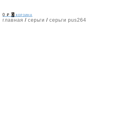
0
₽
0
корзина
главная
/
серьги
/
серьги pus264