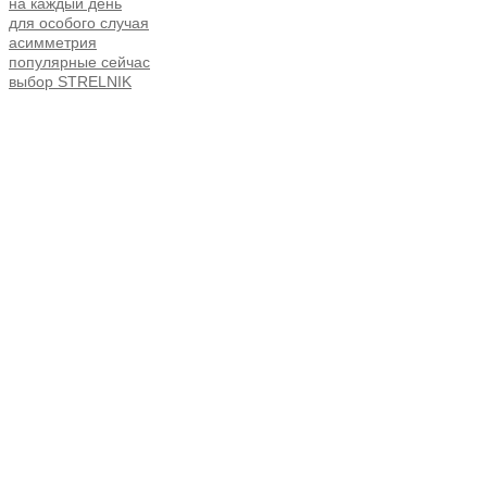
на каждый день
для особого случая
асимметрия
популярные сейчас
выбор STRELNIK