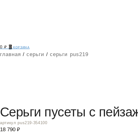
0
₽
0
корзина
главная
/
серьги
/
серьги pus219
Серьги пусеты с пейз
артикул pus219-354100
18 790
₽