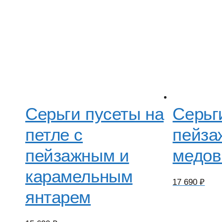
Серьги пусеты на
Серьг
петле с
пейза
пейзажным и
медов
карамельным
17 690
₽
янтарем