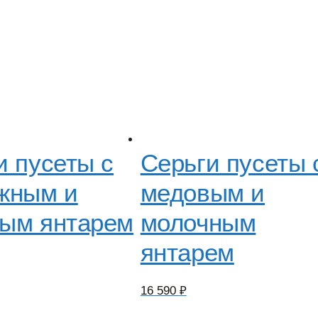
и пусеты с
Серьги пусеты 
жным и
медовым и
ым янтарем
молочным
янтарем
16 590
₽