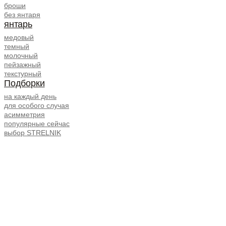
броши
без янтаря
янтарь
медовый
темный
молочный
пейзажный
текстурный
Подборки
на каждый день
для особого случая
асимметрия
популярные сейчас
выбор STRELNIK