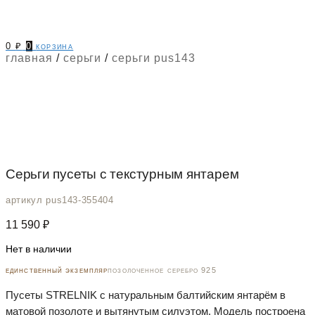
0
₽
0
корзина
главная
/
серьги
/
серьги pus143
Серьги пусеты с текстурным янтарем
артикул pus143-355404
11 590
₽
Нет в наличии
единственный экземпляр
позолоченное серебро 925
Пусеты STRELNIK с натуральным балтийским янтарём в
матовой позолоте и вытянутым силуэтом. Модель построена