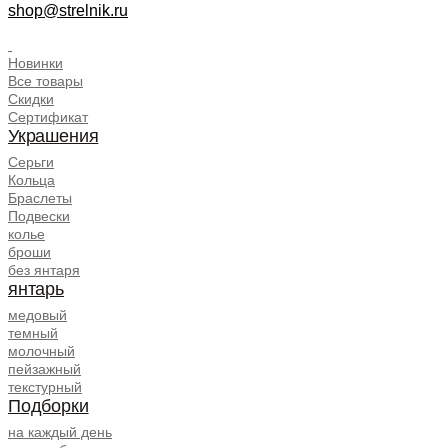
shop@strelnik.ru
.
Новинки
Все товары
Скидки
Сертификат
Украшения
Серьги
Кольца
Браслеты
Подвески
колье
броши
без янтаря
янтарь
медовый
темный
молочный
пейзажный
текстурный
Подборки
на каждый день