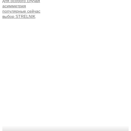
для особого случая
асимметрия
популярные сейчас
выбор STRELNIK