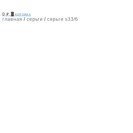
0
₽
0
корзина
главная
/
серьги
/
серьги s33/6