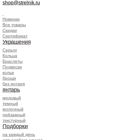
shop@strelnik.ru
.
Новинки
Все товары
Скидки
Сертификат
Украшения
Серьги
Кольца
Браслеты
Подвески
колье
броши
без янтаря
янтарь
медовый
темный
молочный
пейзажный
текстурный
Подборки
на каждый день
для особого случая