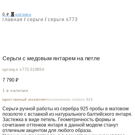
0
₽
0
корзина
главная
/
серьги
/
серьги s773
Серьги с медовым янтарем на петле
артикул s773-310854
7 790
₽
1 в наличии
единственный экземпляр
позолоченное серебро 925
Серьги ручной работы из серебра 925 пробы в матовом
позолоте с вставкой из натурального балтийского янтаря.
Застежка в виде петель. Геометричность формы и
сочетание оттенков янтаря в данной модели станут
отличным акцентом для любого образа.