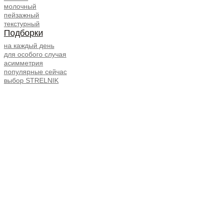
молочный
пейзажный
текстурный
Подборки
на каждый день
для особого случая
асимметрия
популярные сейчас
выбор STRELNIK