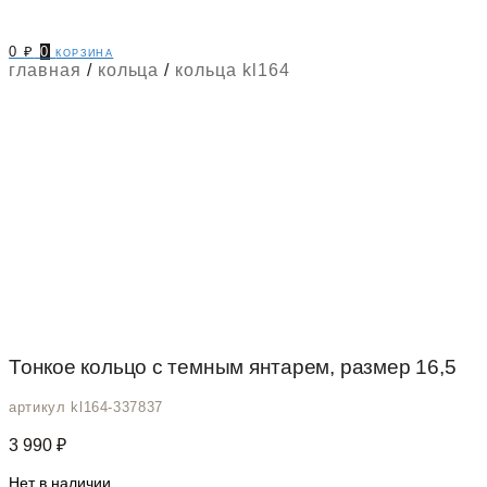
0
₽
0
корзина
главная
/
кольца
/
кольца kl164
Тонкое кольцо с темным янтарем, размер 16,5
артикул kl164-337837
3 990
₽
Нет в наличии