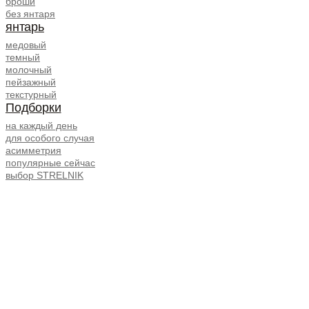
броши
без янтаря
янтарь
медовый
темный
молочный
пейзажный
текстурный
Подборки
на каждый день
для особого случая
асимметрия
популярные сейчас
выбор STRELNIK