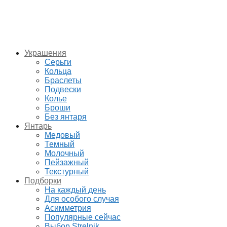
Украшения
Серьги
Кольца
Браслеты
Подвески
Колье
Броши
Без янтаря
Янтарь
Медовый
Темный
Молочный
Пейзажный
Текстурный
Подборки
На каждый день
Для особого случая
Асимметрия
Популярные сейчас
Выбор Strelnik