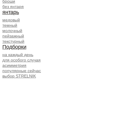
броши
без янтаря
янтарь
медовый
темный
молочный
пейзажный
текстурный
Подборки
на каждый день
для особого случая
асимметрия
популярные сейчас
выбор STRELNIK