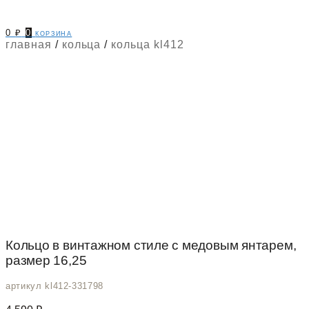
0
₽
0
корзина
главная
/
кольца
/
кольца kl412
Кольцо в винтажном стиле с медовым янтарем,
размер 16,25
артикул kl412-331798