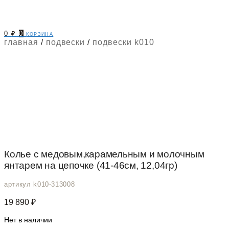
0
₽
0
корзина
главная
/
подвески
/
подвески k010
Колье с медовым,карамельным и молочным
янтарем на цепочке (41-46см, 12,04гр)
артикул k010-313008
19 890
₽
Нет в наличии