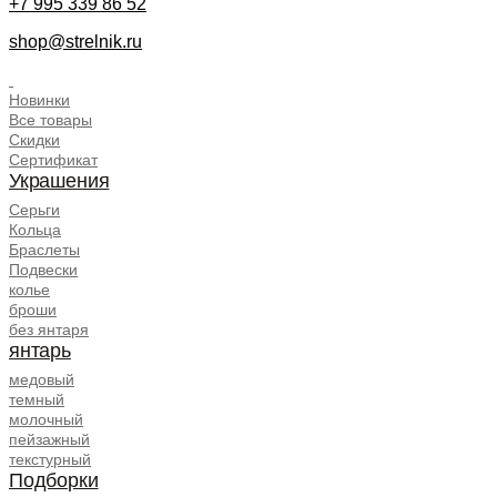
+7 995 339 86 52
shop@strelnik.ru
.
Новинки
Все товары
Скидки
Сертификат
Украшения
Серьги
Кольца
Браслеты
Подвески
колье
броши
без янтаря
янтарь
медовый
темный
молочный
пейзажный
текстурный
Подборки