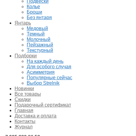
Подвески
Колье
Броши
Без янтаря
Янтарь
Медовый
Темный
Молочный
Пейзажный
Текстурный
Подборки
На каждый день
Для особого случая
Асимметрия
Популярные сейчас
Выбор Strelnik
Новинки
Все товары
Скидки
Подарочный сертификат
Главная
Доставка и оплата
Контакты
Журнал