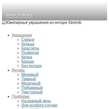
выбор strelnik
Украшения
Серьги
Кольца
Браслеты
Подвески
Колье
Броши
Без янтаря
Янтарь
Медовый
Темный
Молочный
Пейзажный
Текстурный
Подборки
На каждый день
Для особого случая