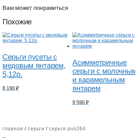
Вам может понравиться
Похожие
Серьги пусеты с
Асимметричные
медовым янтарем,
серьги с молочным
5,12р.
и карамельным
янтарем
8 190
₽
9 590
₽
главная
/
серьги
/
серьги pus264