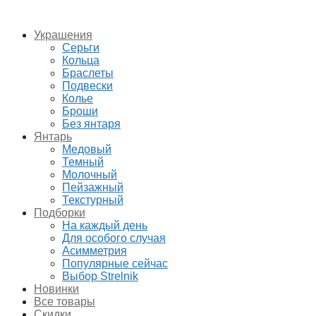
Украшения
Серьги
Кольца
Браслеты
Подвески
Колье
Броши
Без янтаря
Янтарь
Медовый
Темный
Молочный
Пейзажный
Текстурный
Подборки
На каждый день
Для особого случая
Асимметрия
Популярные сейчас
Выбор Strelnik
Новинки
Все товары
Скидки