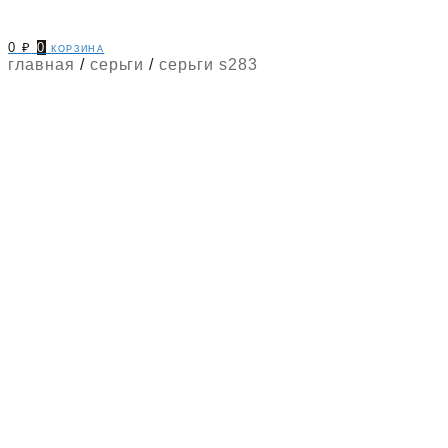
0
₽
0
корзина
главная
/
серьги
/
серьги s283