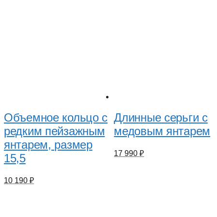
Объемное кольцо с
Длинные серьги с
редким пейзажным
медовым янтарем
янтарем, размер
17 990
₽
15,5
10 190
₽