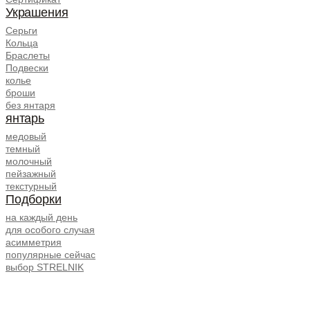
Украшения
Серьги
Кольца
Браслеты
Подвески
колье
броши
без янтаря
янтарь
медовый
темный
молочный
пейзажный
текстурный
Подборки
на каждый день
для особого случая
асимметрия
популярные сейчас
выбор STRELNIK